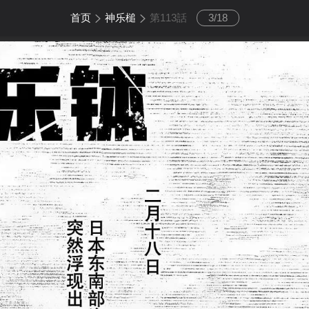
首页
神乐槌
第113話
3
/
18