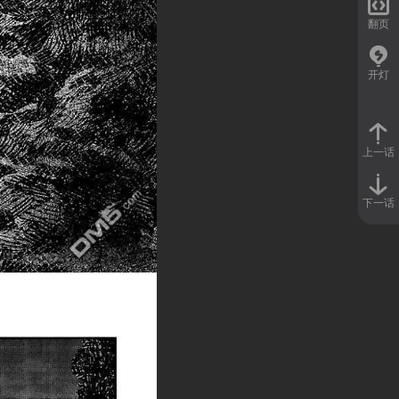

翻页
开灯
上一话
下一话