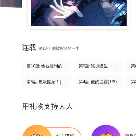
连载
第10話 他被控制的一生
第10話 他被控制的一生
第9話 絕境逢生，再遇險境(1/3)
第5話 獵殺開始！(1/4)
第4話 他的盛宴(1/3)
用礼物支持大大
爱心猫粮
南瓜