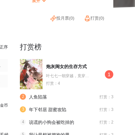
展开

投月票(
0
)
打赏(
0
)
打赏榜
正序
1/3)
炮灰闺女的生存方式
1
叶七七一朝穿越，竟穿...
/5)
打赏：4
2
人鱼陷落
打赏：3
金币
3
年下邻居 甜蜜攻陷
打赏：3
4
说谎的小狗会被吃掉的
打赏：2
毛线
5
我让最想被拥抱的男人给威胁了
打赏：2