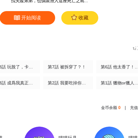
找失蹤弟弟，也僞裝潛入這座死亡之島...
开始阅读
收藏
第8話 玩脫了，卡爾被殺？！
第7話 被拆穿了？！
第6話 他太香了！！(
第3話 成爲我真正的獵物吧！(1/4)
第2話 我要吃掉你！(1/5)
第1話 獵物or獵人？(1
金币余额
0
|
充值
喵
喵喵玩具
喵喵