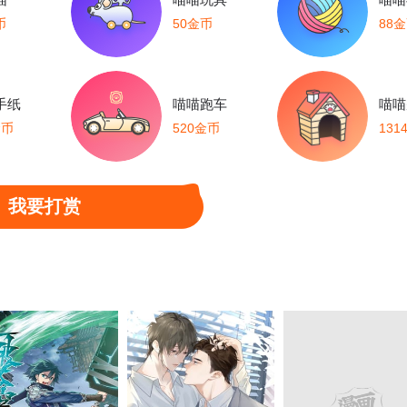
币
50金币
88
手纸
喵喵跑车
喵喵
金币
520金币
131
我要打赏