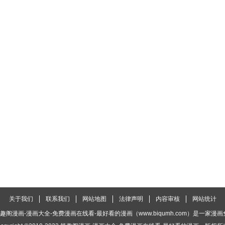
关于我们
联系我们
网站地图
法律声明
内容审核
网站统计
趣阁漫画-漫画大全-免费漫画在线看-最好看的漫画（www.biqumh.com）是一家