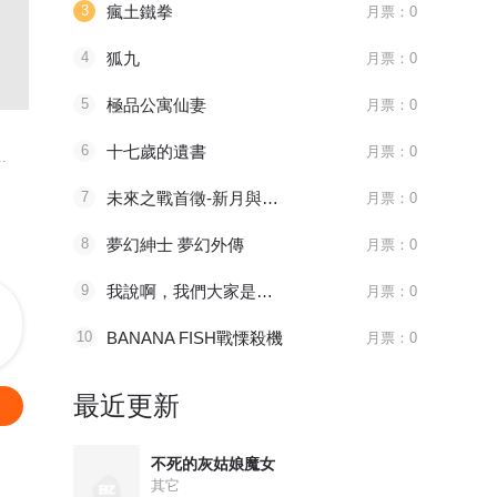
3
瘋土鐵拳
月票：0
4
狐九
月票：0
1181 审判会-蜂刺
096 太子血亲
215 如之
5
極品公寓仙妻
月票：0
全职法师
天官赐福
绍宋
6
十七歲的遺書
月票：0
.
主角莫凡继承了一个神...
八百年前，谢怜是金枝...
皇九子赵构在
7
未來之戰首徵-新月與艾歐
月票：0
8
夢幻紳士 夢幻外傳
月票：0
9
我說啊，我們大家是要好的朋友嗎？是要好的朋友吧。
月票：0
10
BANANA FISH戰慄殺機
月票：0
最近更新
不死的灰姑娘魔女
其它