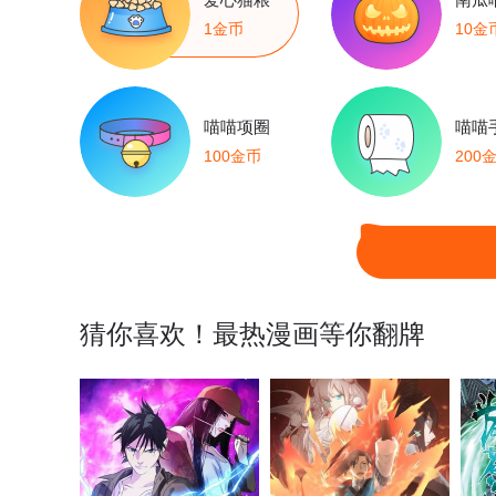
1金币
10金
喵喵项圈
喵喵
100金币
200
猜你喜欢！最热漫画等你翻牌