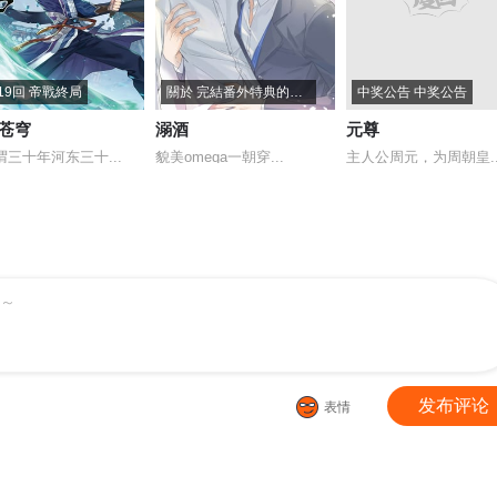
19回 帝戰終局
關於 完結番外特典的通知
中奖公告 中奖公告
苍穹
溺酒
元尊
谓三十年河东三十...
貌美omega一朝穿...
主人公周元，为周朝皇..
～
发布评论
表情