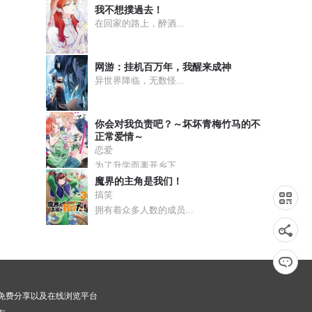
我不想撲過去！
在回家的路上，醉酒...
网游：挂机百万年，我醒来成神
异世界降临，无数怪...
你会对我负责吧？～坏坏青梅竹马的不
正常爱情～
恋爱
为了升学而离开乡下...
魔界的主角是我们！
搞笑
拥有着众多人数的成员...
漫画免费分享以及在线浏览平台