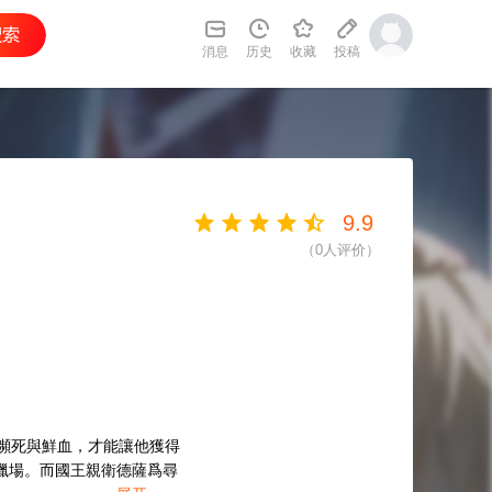
消息
历史
收藏
投稿
9.9
（
0
人评价）
瀕死與鮮血，才能讓他獲得
獵場。而國王親衛德薩爲尋