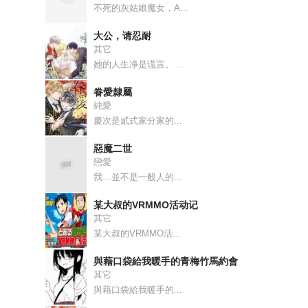
不死的灰姑娘魔女，A...
大公，请忍耐
其它
她的人生净是谎言。 ...
眷愛隸屬
純愛
慶次是貳式家分家的...
惡魔二世
戀愛
我…並不是一般人的...
某大叔的VRMMO活动记
其它
某大叔的VRMMO活...
與藉口袋給我暖手的青梅竹馬約會
其它
與藉口袋給我暖手的...