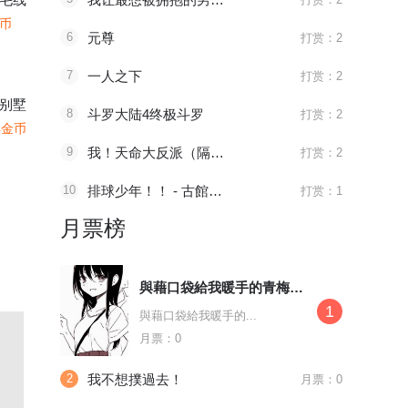
金币
6
元尊
打赏：2
7
一人之下
打赏：2
别墅
8
斗罗大陆4终极斗罗
打赏：2
4金币
9
我！天命大反派（隔周双更）
打赏：2
10
排球少年！！ - 古館春一
打赏：1
月票榜
與藉口袋給我暖手的青梅竹馬約會
1
與藉口袋給我暖手的...
月票：0
2
我不想撲過去！
月票：0