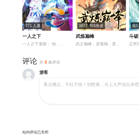
771 人選
3877 寻找救援
第5
一人之下
武炼巅峰
斗破
一人之下漫画： 他，...
武之巅峰，是孤独，是...
正所
评论
共
0
条评论
游客
看点槽点，不吐不快！别憋着，马上大声说出来吧
站内评论已关闭