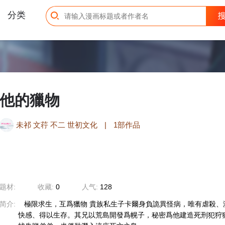
分类
他的獵物
未祁 文荇 不二 世初文化
|
1部作品
题材:
收藏:
0
人气:
128
简介:
極限求生，互爲獵物 貴族私生子卡爾身負詭異怪病，唯有虐殺、
快感、得以生存。其兄以荒島開發爲幌子，秘密爲他建造死刑犯狩