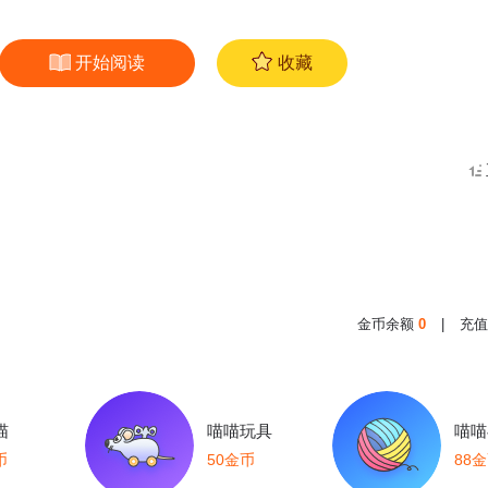
开始阅读
收藏
金币余额
0
|
充值
喵
喵喵玩具
喵喵
币
50金币
88