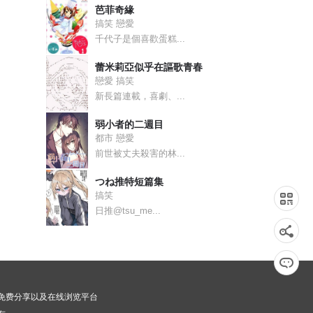
芭菲奇緣
搞笑 戀愛
千代子是個喜歡蛋糕...
蕾米莉亞似乎在謳歌青春
戀愛 搞笑
新長篇連載，喜劇、...
弱小者的二週目
都市 戀愛
前世被丈夫殺害的林...
つね推特短篇集
搞笑
日推@tsu_me...
漫画免费分享以及在线浏览平台