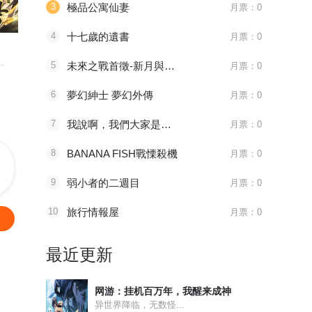
3
極品公寓仙妻
月票：0
096 太子血亲
1181 审判会-蜂刺
215 如之
4
十七歲的遺書
月票：0
天官赐福
全职法师
绍宋
.
八百年前，谢怜是金枝...
主角莫凡继承了一个神...
皇九子赵构在
5
未來之戰首徵-新月與艾歐
月票：0
6
夢幻紳士 夢幻外傳
月票：0
7
我說啊，我們大家是要好的朋友嗎？是要好的朋友吧。
月票：0
8
BANANA FISH戰慄殺機
月票：0
9
弱小者的二週目
月票：0
10
旅行情報屋
月票：0
最近更新
网游：挂机百万年，我醒来成神
异世界降临，无数怪...