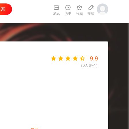
消息
历史
收藏
投稿
9.9
（
0
人评价）