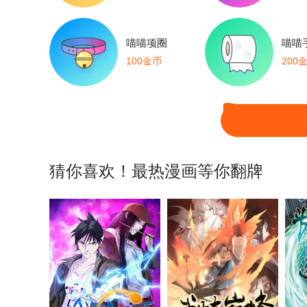
喵喵项圈
喵喵
100金币
200
猜你喜欢！最热漫画等你翻牌