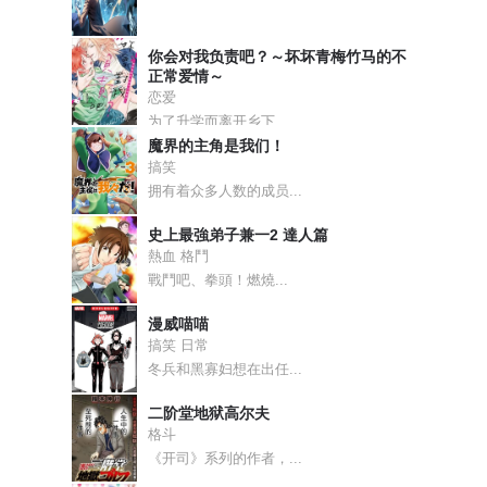
你会对我负责吧？～坏坏青梅竹马的不
正常爱情～
恋爱
为了升学而离开乡下...
魔界的主角是我们！
搞笑
拥有着众多人数的成员...
史上最強弟子兼一2 達人篇
熱血 格鬥
戰鬥吧、拳頭！燃燒...
漫威喵喵
搞笑 日常
冬兵和黑寡妇想在出任...
二阶堂地狱高尔夫
格斗
《开司》系列的作者，...