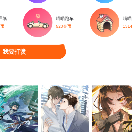
手纸
喵喵跑车
喵喵
金币
520金币
131
我要打赏