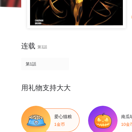
连载
第1話
第1話
用礼物支持大大
爱心猫粮
南瓜
1金币
10金