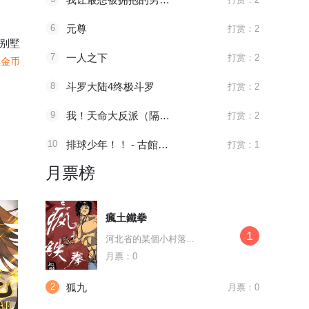
6
元尊
打赏：2
别墅
7
一人之下
打赏：2
4金币
8
斗罗大陆4终极斗罗
打赏：2
9
我！天命大反派（隔周双更）
打赏：2
10
排球少年！！ - 古館春一
打赏：1
月票榜
瘋土鐵拳
1
河北省的某個小村落...
月票：0
2
狐九
月票：0