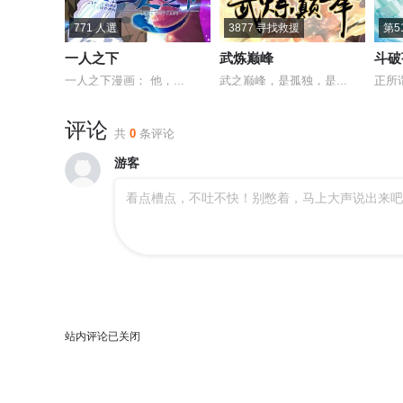
771 人選
3877 寻找救援
第5
一人之下
武炼巅峰
斗破
一人之下漫画： 他，...
武之巅峰，是孤独，是...
正所
评论
共
0
条评论
游客
看点槽点，不吐不快！别憋着，马上大声说出来吧
站内评论已关闭