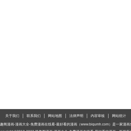
关于我们
联系我们
网站地图
法律声明
内容审核
网站统计
趣阁漫画-漫画大全-免费漫画在线看-最好看的漫画（www.biqumh.com）是一家