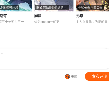
19回 帝戰終局
關於 完結番外特典的通知
中奖公告 中奖公告
苍穹
溺酒
元尊
谓三十年河东三十...
貌美omega一朝穿...
主人公周元，为周朝皇..
～
发布评论
表情