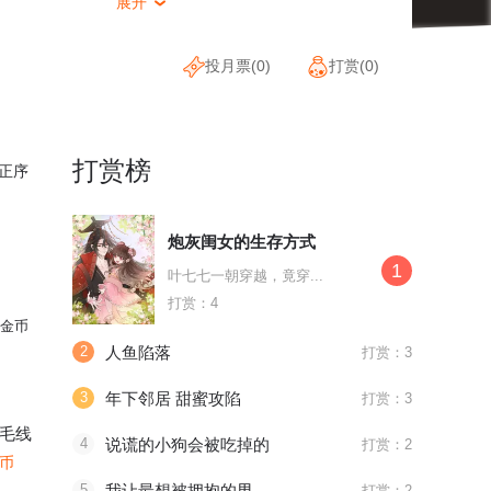
展开

投月票(
0
)
打赏(
0
)
打赏榜
正序
炮灰闺女的生存方式
1
叶七七一朝穿越，竟穿...
打赏：4
金币
2
人鱼陷落
打赏：3
3
年下邻居 甜蜜攻陷
打赏：3
毛线
4
说谎的小狗会被吃掉的
打赏：2
金币
5
我让最想被拥抱的男人给威胁了
打赏：2