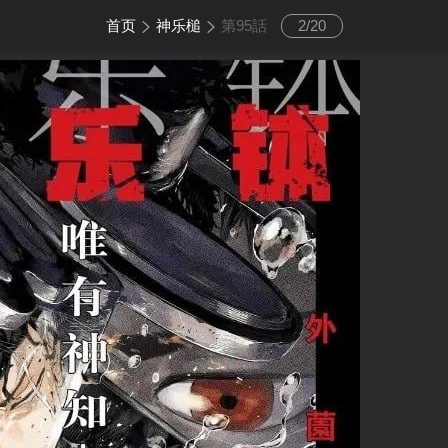
首页
神乐槌
第95話
2
/
20