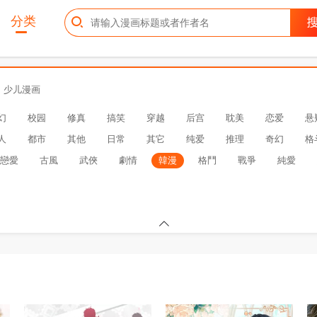
分类
少儿漫画
幻
校园
修真
搞笑
穿越
后宫
耽美
恋爱
悬
人
都市
其他
日常
其它
纯爱
推理
奇幻
格
戀愛
古風
武俠
劇情
韓漫
格鬥
戰爭
純愛
