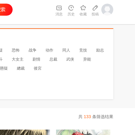
消息
历史
收藏
投稿
疑
恐怖
战争
动作
同人
竞技
励志
斗
大女主
剧情
总裁
武侠
异能
懸疑
總裁
後宮
共
133
条筛选结果