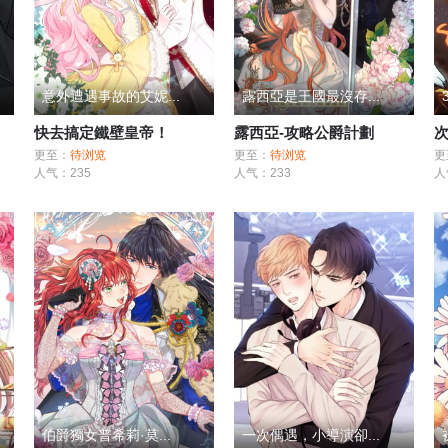
意外遭遇事故的艾妮...
露西亞是王國最沒存...
快去搞定鐵壁皇帝！
露西亞-攻略公爵計劃
更至：
待浏览
更至：
待浏览
更
人气：235
人气：233
人
伯爵獨女普希莉·莫...
一次偶遇，小導演卻...