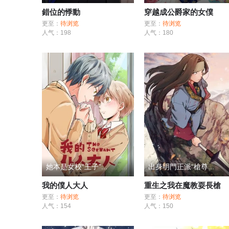
錯位的悸動
穿越成公爵家的女僕
更至：
待浏览
更至：
待浏览
人气：198
人气：180
她本是女校“王子”...
出身明門正派“槍尊...
我的僕人大人
重生之我在魔教耍長槍
更至：
待浏览
更至：
待浏览
人气：154
人气：150