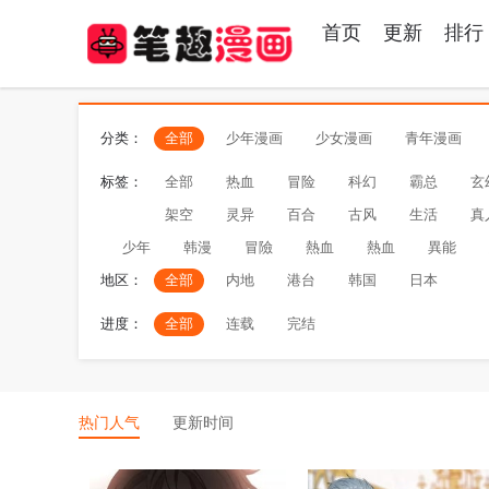
首页
更新
排行
分类：
全部
少年漫画
少女漫画
青年漫画
标签：
全部
热血
冒险
科幻
霸总
玄
架空
灵异
百合
古风
生活
真
少年
韩漫
冒險
熱血
熱血
異能
地区：
全部
内地
港台
韩国
日本
进度：
全部
连载
完结
热门人气
更新时间